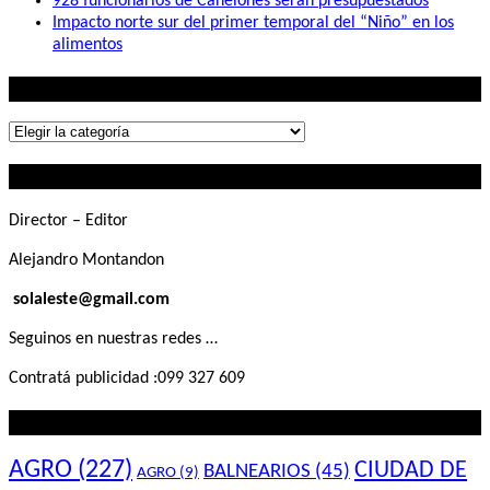
928 funcionarios de Canelones serán presupuestados
Impacto norte sur del primer temporal del “Niño” en los
alimentos
Lo que buscás
Lo
que
Contactanos
buscás
Director – Editor
Alejandro Montandon
solaleste@gmail.com
Seguinos en nuestras redes …
Contratá publicidad :099 327 609
Lo que querés saber
AGRO
(227)
CIUDAD DE
BALNEARIOS
(45)
AGRO
(9)