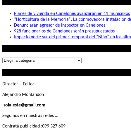
Lo mas visto
Planes de vivienda en Canelones avanzarán en 11 municipios
“Horticultura de la Memoria”: La conmovedora instalación 
Denunciarán agresor de inspector en Canelones
928 funcionarios de Canelones serán presupuestados
Impacto norte sur del primer temporal del “Niño” en los ali
Lo que buscás
Lo
que
Contactanos
buscás
Director – Editor
Alejandro Montandon
solaleste@gmail.com
Seguinos en nuestras redes …
Contratá publicidad :099 327 609