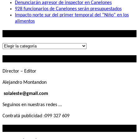
Denunciarán agresor de inspector en Canelones
928 funcionarios de Canelones serán presupuestados
Impacto norte sur del primer temporal del “Niño” en los
alimentos
Lo que buscás
Lo
que
Contactanos
buscás
Director – Editor
Alejandro Montandon
solaleste@gmail.com
Seguinos en nuestras redes …
Contratá publicidad :099 327 609
Lo que querés saber