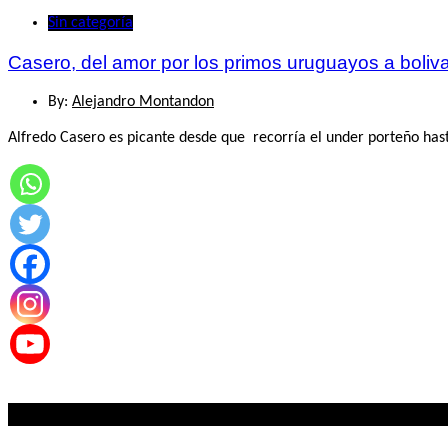
Sin categoría
Casero, del amor por los primos uruguayos a boli
By:
Alejandro Montandon
Alfredo Casero es picante desde que recorría el under porteño hast
Lo mas visto