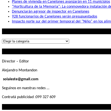
Planes de vivienda en Canelones avanzarán en 11 municipios
“Horticultura de la Memoria”: La conmovedora instalación 
Denunciarán agresor de inspector en Canelones
928 funcionarios de Canelones serán presupuestados
Impacto norte sur del primer temporal del “Niño” en los ali
Lo que buscás
Lo
que
Contactanos
buscás
Director – Editor
Alejandro Montandon
solaleste@gmail.com
Seguinos en nuestras redes …
Contratá publicidad :099 327 609
Lo que querés saber