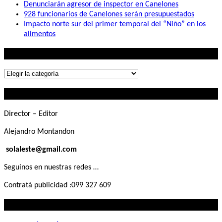
Denunciarán agresor de inspector en Canelones
928 funcionarios de Canelones serán presupuestados
Impacto norte sur del primer temporal del “Niño” en los
alimentos
Lo que buscás
Lo
que
Contactanos
buscás
Director – Editor
Alejandro Montandon
solaleste@gmail.com
Seguinos en nuestras redes …
Contratá publicidad :099 327 609
Lo que querés saber