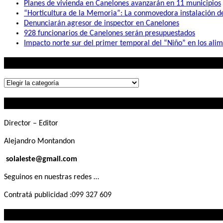
Planes de vivienda en Canelones avanzarán en 11 municipios
“Horticultura de la Memoria”: La conmovedora instalación 
Denunciarán agresor de inspector en Canelones
928 funcionarios de Canelones serán presupuestados
Impacto norte sur del primer temporal del “Niño” en los ali
Lo que buscás
Lo
que
Contactanos
buscás
Director – Editor
Alejandro Montandon
solaleste@gmail.com
Seguinos en nuestras redes …
Contratá publicidad :099 327 609
Lo que querés saber