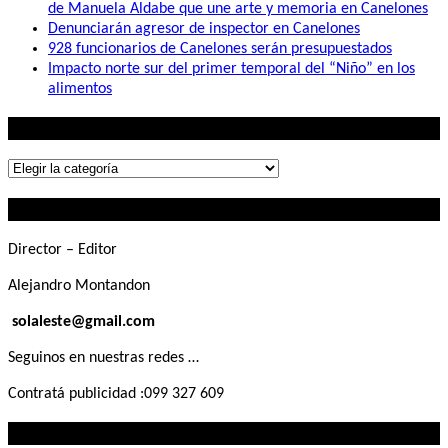
de Manuela Aldabe que une arte y memoria en Canelones
Denunciarán agresor de inspector en Canelones
928 funcionarios de Canelones serán presupuestados
Impacto norte sur del primer temporal del “Niño” en los
alimentos
Lo que buscás
Lo
que
Contactanos
buscás
Director – Editor
Alejandro Montandon
solaleste@gmail.com
Seguinos en nuestras redes …
Contratá publicidad :099 327 609
Lo que querés saber