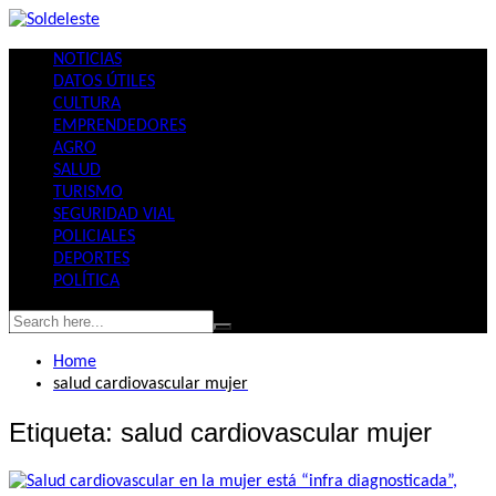
Skip
to
NOTICIAS
content
DATOS ÚTILES
CULTURA
EMPRENDEDORES
AGRO
SALUD
TURISMO
SEGURIDAD VIAL
POLICIALES
DEPORTES
POLÍTICA
Home
salud cardiovascular mujer
Etiqueta:
salud cardiovascular mujer