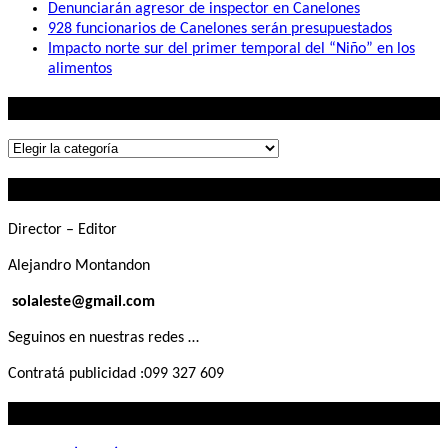
Denunciarán agresor de inspector en Canelones
928 funcionarios de Canelones serán presupuestados
Impacto norte sur del primer temporal del “Niño” en los
alimentos
Lo que buscás
Lo
que
Contactanos
buscás
Director – Editor
Alejandro Montandon
solaleste@gmail.com
Seguinos en nuestras redes …
Contratá publicidad :099 327 609
Lo que querés saber