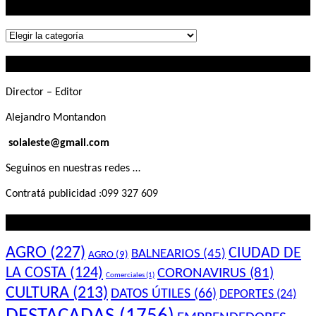
Lo que buscás
Lo
que
Contactanos
buscás
Director – Editor
Alejandro Montandon
solaleste@gmail.com
Seguinos en nuestras redes …
Contratá publicidad :099 327 609
Lo que querés saber
AGRO
(227)
CIUDAD DE
BALNEARIOS
(45)
AGRO
(9)
LA COSTA
(124)
CORONAVIRUS
(81)
Comerciales
(1)
CULTURA
(213)
DATOS ÚTILES
(66)
DEPORTES
(24)