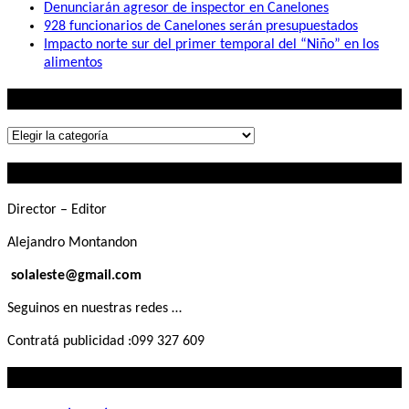
Denunciarán agresor de inspector en Canelones
928 funcionarios de Canelones serán presupuestados
Impacto norte sur del primer temporal del “Niño” en los
alimentos
Lo que buscás
Lo
que
Contactanos
buscás
Director – Editor
Alejandro Montandon
solaleste@gmail.com
Seguinos en nuestras redes …
Contratá publicidad :099 327 609
Lo que querés saber