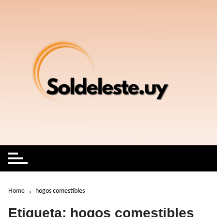
Skip
to
content
Home
hogos comestibles
Etiqueta:
hogos comestibles