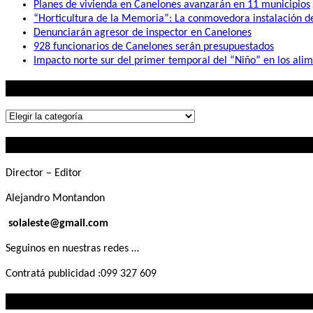
Planes de vivienda en Canelones avanzarán en 11 municipios
“Horticultura de la Memoria”: La conmovedora instalación 
Denunciarán agresor de inspector en Canelones
928 funcionarios de Canelones serán presupuestados
Impacto norte sur del primer temporal del “Niño” en los ali
Lo que buscás
Lo
que
Contactanos
buscás
Director – Editor
Alejandro Montandon
solaleste@gmail.com
Seguinos en nuestras redes …
Contratá publicidad :099 327 609
Lo que querés saber