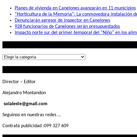
Planes de vivienda en Canelones avanzarán en 11 municipios
“Horticultura de la Memoria”: La conmovedora instalación 
Denunciarán agresor de inspector en Canelones
928 funcionarios de Canelones serán presupuestados
Impacto norte sur del primer temporal del “Niño” en los ali
Lo que buscás
Lo
que
Contactanos
buscás
Director – Editor
Alejandro Montandon
solaleste@gmail.com
Seguinos en nuestras redes …
Contratá publicidad :099 327 609