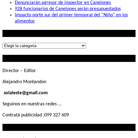
Denunciarán agresor de inspector en Canelones
928 funcionarios de Canelones serán presupuestados
Impacto norte sur del primer temporal del “Niño” en los
alimentos
Lo que buscás
Lo
que
Contactanos
buscás
Director – Editor
Alejandro Montandon
solaleste@gmail.com
Seguinos en nuestras redes …
Contratá publicidad :099 327 609
Lo que querés saber