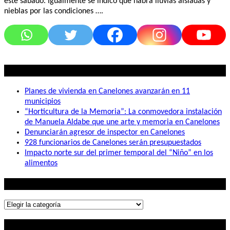
este sábado. Igualmente se indicó que habrá lluvias aisladas y
nieblas por las condiciones ….
Lo mas visto
Planes de vivienda en Canelones avanzarán en 11
municipios
“Horticultura de la Memoria”: La conmovedora instalación
de Manuela Aldabe que une arte y memoria en Canelones
Denunciarán agresor de inspector en Canelones
928 funcionarios de Canelones serán presupuestados
Impacto norte sur del primer temporal del “Niño” en los
alimentos
Lo que buscás
Lo
que
Contactanos
buscás