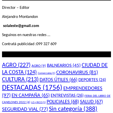
Director – Editor
Alejandro Montandon
solaleste@gmail.com
Seguinos en nuestras redes …
Contratá publicidad :099 327 609
Lo que querés saber
AGRO
(227)
CIUDAD DE
BALNEARIOS
(45)
AGRO
(9)
LA COSTA
(124)
CORONAVIRUS
(81)
Comerciales
(1)
CULTURA
(213)
DATOS ÚTILES
(66)
DEPORTES
(24)
DESTACADAS
(1756)
EMPRENDEDORES
(97)
EN CAMPAÑA
(65)
ENTREVISTAS
(26)
FERIA DEL LIBRO DE
POLICIALES
(68)
SALUD
(67)
CANELONES 2022
(4)
LO + RICO
(1)
Sin categoría
(388)
SEGURIDAD VIAL
(77)