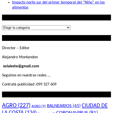
Impacto norte sur del primer temporal del “Niño” en los
alimentos
Lo que buscás
Lo
que
Contactanos
buscás
Director – Editor
Alejandro Montandon
solaleste@gmail.com
Seguinos en nuestras redes …
Contratá publicidad :099 327 609
Lo que querés saber
AGRO
(227)
CIUDAD DE
BALNEARIOS
(45)
AGRO
(9)
LA COSTA
(124)
CORONAVIRUS
(81)