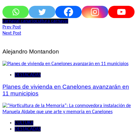
carnaval canario
cultura carnaval
Navegación
Prev Post
Next Post
de
entradas
Alejandro Montandon
DESTACADAS
Planes de vivienda en Canelones avanzarán en
11 municipios
CULTURA
DESTACADAS