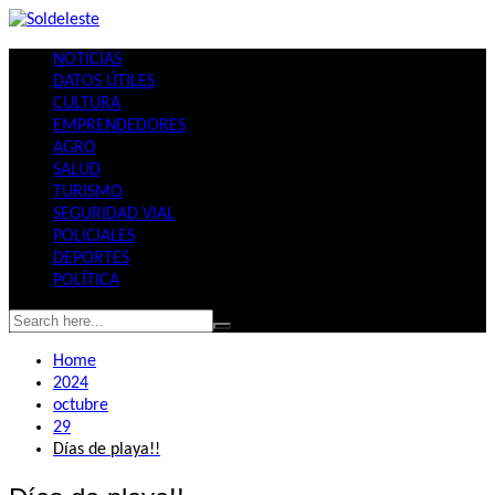
Skip
to
NOTICIAS
content
DATOS ÚTILES
CULTURA
EMPRENDEDORES
AGRO
SALUD
TURISMO
SEGURIDAD VIAL
POLICIALES
DEPORTES
POLÍTICA
Home
2024
octubre
29
Días de playa!!