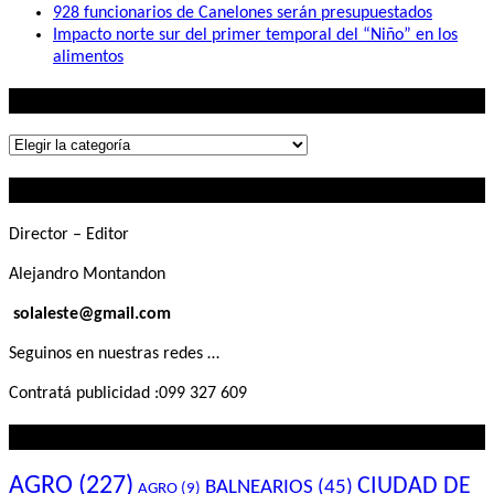
928 funcionarios de Canelones serán presupuestados
Impacto norte sur del primer temporal del “Niño” en los
alimentos
Lo que buscás
Lo
que
Contactanos
buscás
Director – Editor
Alejandro Montandon
solaleste@gmail.com
Seguinos en nuestras redes …
Contratá publicidad :099 327 609
Lo que querés saber
AGRO
(227)
CIUDAD DE
BALNEARIOS
(45)
AGRO
(9)