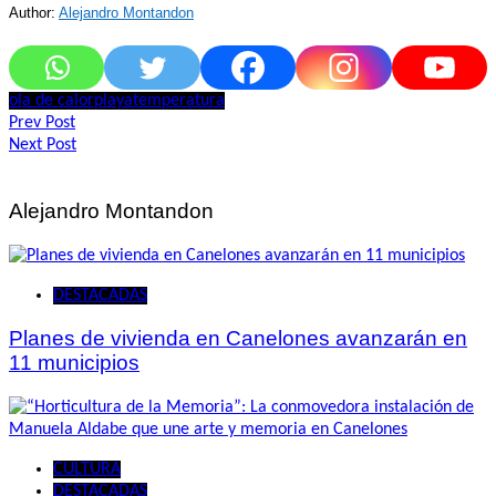
Author:
Alejandro Montandon
ola de calor
playa
temperatura
Navegación
Prev Post
Next Post
de
entradas
Alejandro Montandon
DESTACADAS
Planes de vivienda en Canelones avanzarán en
11 municipios
CULTURA
DESTACADAS