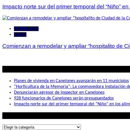
Impacto norte sur del primer temporal del “Niño” en
DESTACADAS
SALUD
Comienzan a remodelar y ampliar “hospitalito de C
Lo mas visto
Planes de vivienda en Canelones avanzarán en 11 municipios
“Horticultura de la Memoria”: La conmovedora instalación 
Denunciarán agresor de inspector en Canelones
928 funcionarios de Canelones serán presupuestados
Impacto norte sur del primer temporal del “Niño” en los ali
Lo que buscás
Lo