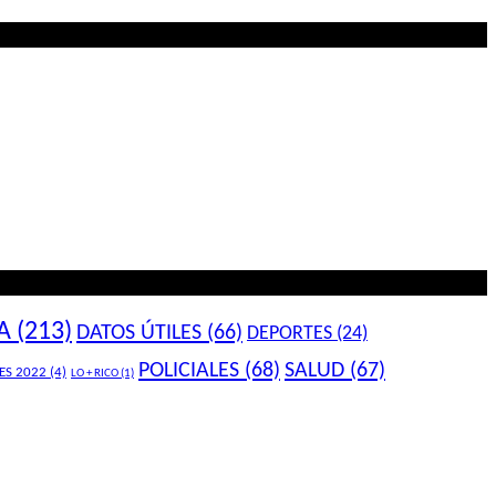
A
(213)
DATOS ÚTILES
(66)
DEPORTES
(24)
POLICIALES
(68)
SALUD
(67)
ES 2022
(4)
LO + RICO
(1)