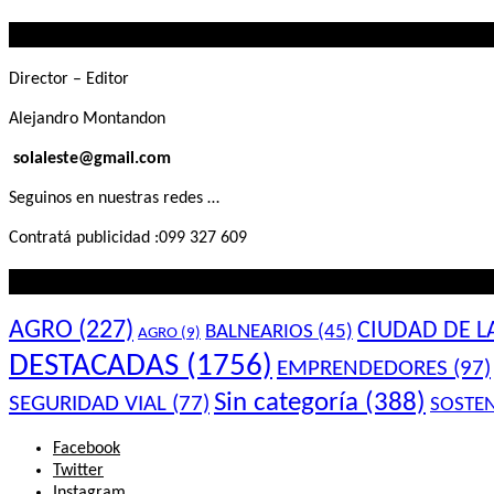
que
Contactanos
buscás
Director – Editor
Alejandro Montandon
solaleste@gmail.com
Seguinos en nuestras redes …
Contratá publicidad :099 327 609
Lo que querés saber
AGRO
(227)
CIUDAD DE L
BALNEARIOS
(45)
AGRO
(9)
DESTACADAS
(1756)
EMPRENDEDORES
(97)
Sin categoría
(388)
SEGURIDAD VIAL
(77)
SOSTEN
Facebook
Twitter
Instagram