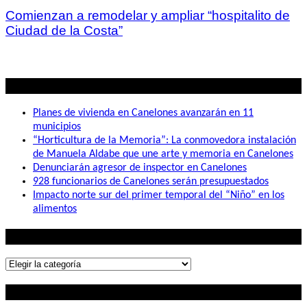
Comienzan a remodelar y ampliar “hospitalito de
Ciudad de la Costa”
Lo mas visto
Planes de vivienda en Canelones avanzarán en 11
municipios
“Horticultura de la Memoria”: La conmovedora instalación
de Manuela Aldabe que une arte y memoria en Canelones
Denunciarán agresor de inspector en Canelones
928 funcionarios de Canelones serán presupuestados
Impacto norte sur del primer temporal del “Niño” en los
alimentos
Lo que buscás
Lo
que
Contactanos
buscás