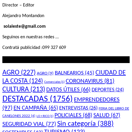
Director – Editor
Alejandro Montandon
solaleste@gmail.com
Seguinos en nuestras redes …
Contratá publicidad :099 327 609
Lo que querés saber
AGRO
(227)
CIUDAD DE
BALNEARIOS
(45)
AGRO
(9)
LA COSTA
(124)
CORONAVIRUS
(81)
Comerciales
(1)
CULTURA
(213)
DATOS ÚTILES
(66)
DEPORTES
(24)
DESTACADAS
(1756)
EMPRENDEDORES
(97)
EN CAMPAÑA
(65)
ENTREVISTAS
(26)
FERIA DEL LIBRO DE
POLICIALES
(68)
SALUD
(67)
CANELONES 2022
(4)
LO + RICO
(1)
Sin categoría
(388)
SEGURIDAD VIAL
(77)