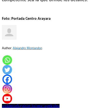
Foto: Portada Centro Arayara
Author:
Alejandro Montandon
ambiente
fuga
interbalnearia
petroleo