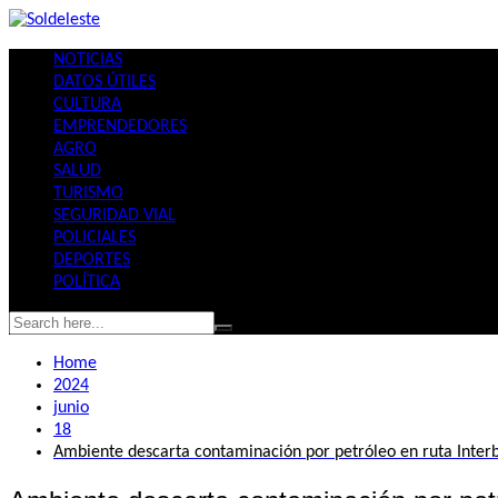
Skip
to
NOTICIAS
content
DATOS ÚTILES
CULTURA
EMPRENDEDORES
AGRO
SALUD
TURISMO
SEGURIDAD VIAL
POLICIALES
DEPORTES
POLÍTICA
Home
2024
junio
18
Ambiente descarta contaminación por petróleo en ruta Interb