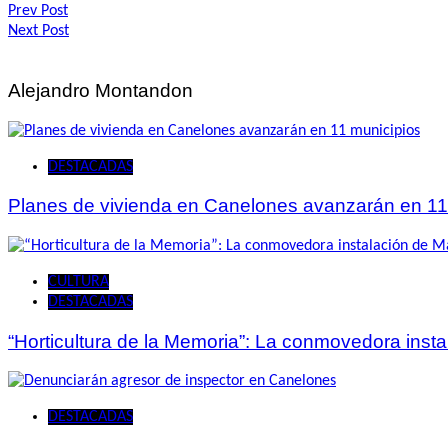
Navegación
Prev Post
Next Post
de
entradas
Alejandro Montandon
DESTACADAS
Planes de vivienda en Canelones avanzarán en 11
CULTURA
DESTACADAS
“Horticultura de la Memoria”: La conmovedora ins
DESTACADAS