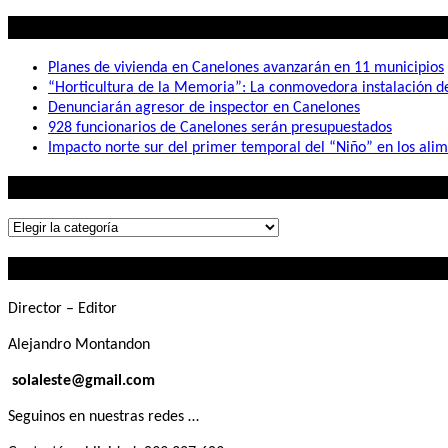
Lo mas visto
Planes de vivienda en Canelones avanzarán en 11 municipios
“Horticultura de la Memoria”: La conmovedora instalación 
Denunciarán agresor de inspector en Canelones
928 funcionarios de Canelones serán presupuestados
Impacto norte sur del primer temporal del “Niño” en los ali
Lo que buscás
Lo
que
Contactanos
buscás
Director – Editor
Alejandro Montandon
solaleste@gmail.com
Seguinos en nuestras redes …