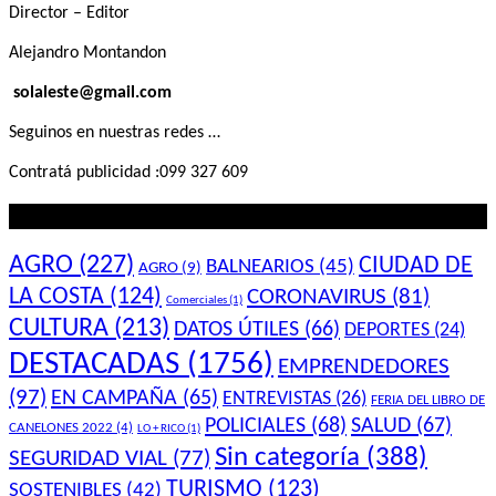
Director – Editor
Alejandro Montandon
solaleste@gmail.com
Seguinos en nuestras redes …
Contratá publicidad :099 327 609
Lo que querés saber
AGRO
(227)
CIUDAD DE
BALNEARIOS
(45)
AGRO
(9)
LA COSTA
(124)
CORONAVIRUS
(81)
Comerciales
(1)
CULTURA
(213)
DATOS ÚTILES
(66)
DEPORTES
(24)
DESTACADAS
(1756)
EMPRENDEDORES
(97)
EN CAMPAÑA
(65)
ENTREVISTAS
(26)
FERIA DEL LIBRO DE
POLICIALES
(68)
SALUD
(67)
CANELONES 2022
(4)
LO + RICO
(1)
Sin categoría
(388)
SEGURIDAD VIAL
(77)
TURISMO
(123)
SOSTENIBLES
(42)