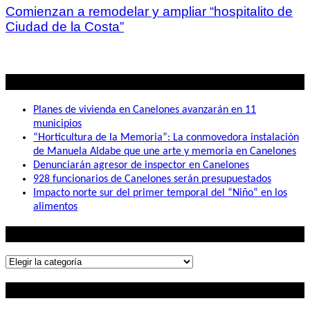
Comienzan a remodelar y ampliar “hospitalito de
Ciudad de la Costa”
Lo mas visto
Planes de vivienda en Canelones avanzarán en 11
municipios
“Horticultura de la Memoria”: La conmovedora instalación
de Manuela Aldabe que une arte y memoria en Canelones
Denunciarán agresor de inspector en Canelones
928 funcionarios de Canelones serán presupuestados
Impacto norte sur del primer temporal del “Niño” en los
alimentos
Lo que buscás
Lo
que
Contactanos
buscás