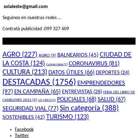
solaleste@gmail.com
Seguinos en nuestras redes …
Contratá publicidad :099 327 609
Lo que querés saber
AGRO
(227)
CIUDAD DE
BALNEARIOS
(45)
AGRO
(9)
LA COSTA
(124)
CORONAVIRUS
(81)
Comerciales
(1)
CULTURA
(213)
DATOS ÚTILES
(66)
DEPORTES
(24)
DESTACADAS
(1756)
EMPRENDEDORES
(97)
EN CAMPAÑA
(65)
ENTREVISTAS
(26)
FERIA DEL LIBRO DE
POLICIALES
(68)
SALUD
(67)
CANELONES 2022
(4)
LO + RICO
(1)
Sin categoría
(388)
SEGURIDAD VIAL
(77)
TURISMO
(123)
SOSTENIBLES
(42)
Facebook
Twitter