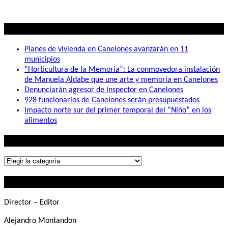
Lo mas visto
Planes de vivienda en Canelones avanzarán en 11
municipios
“Horticultura de la Memoria”: La conmovedora instalación
de Manuela Aldabe que une arte y memoria en Canelones
Denunciarán agresor de inspector en Canelones
928 funcionarios de Canelones serán presupuestados
Impacto norte sur del primer temporal del “Niño” en los
alimentos
Lo que buscás
Lo
que
Contactanos
buscás
Director – Editor
Alejandro Montandon