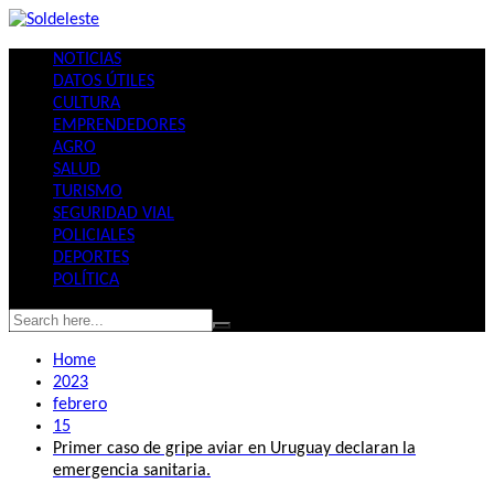
Skip
to
NOTICIAS
content
DATOS ÚTILES
CULTURA
EMPRENDEDORES
AGRO
SALUD
TURISMO
SEGURIDAD VIAL
POLICIALES
DEPORTES
POLÍTICA
Home
2023
febrero
15
Primer caso de gripe aviar en Uruguay declaran la
emergencia sanitaria.