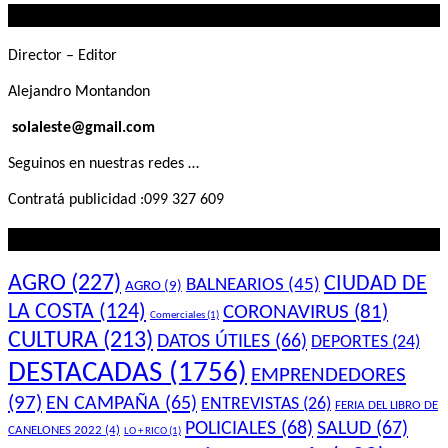
Contactanos
buscás
Director – Editor
Alejandro Montandon
solaleste@gmail.com
Seguinos en nuestras redes …
Contratá publicidad :099 327 609
Lo que querés saber
AGRO
(227)
CIUDAD DE
BALNEARIOS
(45)
AGRO
(9)
LA COSTA
(124)
CORONAVIRUS
(81)
Comerciales
(1)
CULTURA
(213)
DATOS ÚTILES
(66)
DEPORTES
(24)
DESTACADAS
(1756)
EMPRENDEDORES
(97)
EN CAMPAÑA
(65)
ENTREVISTAS
(26)
FERIA DEL LIBRO DE
POLICIALES
(68)
SALUD
(67)
CANELONES 2022
(4)
LO + RICO
(1)