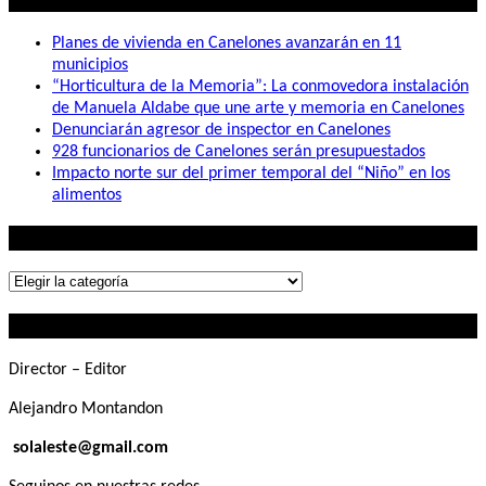
Planes de vivienda en Canelones avanzarán en 11
municipios
“Horticultura de la Memoria”: La conmovedora instalación
de Manuela Aldabe que une arte y memoria en Canelones
Denunciarán agresor de inspector en Canelones
928 funcionarios de Canelones serán presupuestados
Impacto norte sur del primer temporal del “Niño” en los
alimentos
Lo que buscás
Lo
que
Contactanos
buscás
Director – Editor
Alejandro Montandon
solaleste@gmail.com