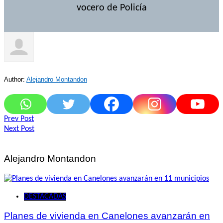
vocero de Policía
Author:
Alejandro Montandon
Navegación
Prev Post
Next Post
de
entradas
Alejandro Montandon
DESTACADAS
Planes de vivienda en Canelones avanzarán en