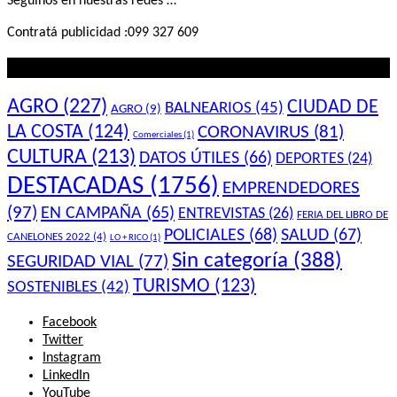
Seguinos en nuestras redes …
Contratá publicidad :099 327 609
Lo que querés saber
AGRO
(227)
CIUDAD DE
BALNEARIOS
(45)
AGRO
(9)
LA COSTA
(124)
CORONAVIRUS
(81)
Comerciales
(1)
CULTURA
(213)
DATOS ÚTILES
(66)
DEPORTES
(24)
DESTACADAS
(1756)
EMPRENDEDORES
(97)
EN CAMPAÑA
(65)
ENTREVISTAS
(26)
FERIA DEL LIBRO DE
POLICIALES
(68)
SALUD
(67)
CANELONES 2022
(4)
LO + RICO
(1)
Sin categoría
(388)
SEGURIDAD VIAL
(77)
TURISMO
(123)
SOSTENIBLES
(42)
Facebook
Twitter
Instagram
LinkedIn
YouTube