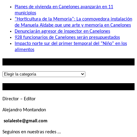
Planes de vivienda en Canelones avanzarán en 11
municipios
“Horticultura de la Memoria”: La conmovedora instalación
de Manuela Aldabe que une arte y memoria en Canelones
Denunciarán agresor de inspector en Canelones
928 funcionarios de Canelones serán presupuestados
Impacto norte sur del primer temporal del “Niño” en los
alimentos
Lo que buscás
Lo
que
Contactanos
buscás
Director – Editor
Alejandro Montandon
solaleste@gmail.com
Seguinos en nuestras redes …