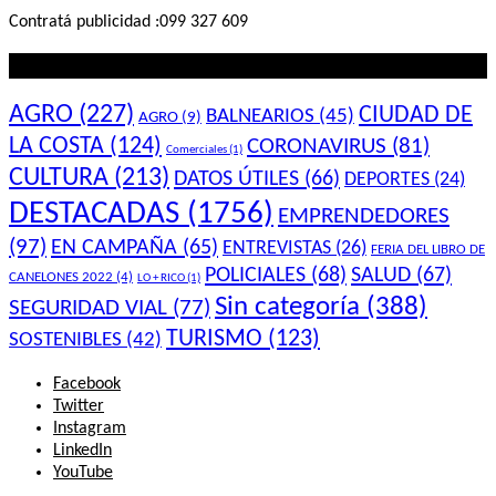
Contratá publicidad :099 327 609
Lo que querés saber
AGRO
(227)
CIUDAD DE
BALNEARIOS
(45)
AGRO
(9)
LA COSTA
(124)
CORONAVIRUS
(81)
Comerciales
(1)
CULTURA
(213)
DATOS ÚTILES
(66)
DEPORTES
(24)
DESTACADAS
(1756)
EMPRENDEDORES
(97)
EN CAMPAÑA
(65)
ENTREVISTAS
(26)
FERIA DEL LIBRO DE
POLICIALES
(68)
SALUD
(67)
CANELONES 2022
(4)
LO + RICO
(1)
Sin categoría
(388)
SEGURIDAD VIAL
(77)
TURISMO
(123)
SOSTENIBLES
(42)
Facebook
Twitter
Instagram
LinkedIn
YouTube