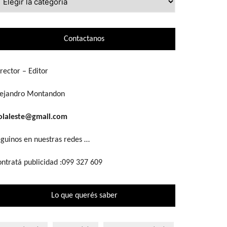
ue
scás
Contactanos
rector – Editor
lejandro Montandon
olaleste@gmail.com
guinos en nuestras redes …
ntratá publicidad :099 327 609
Lo que querés saber