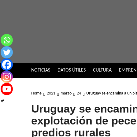
Skip
to
content
NOTICIAS
DATOS ÚTILES
CULTURA
EMPREN
Home
2021
marzo
24
Uruguay se encamina a un plan
Uruguay se encamin
explotación de pece
predios rurales