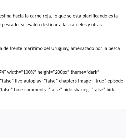
tina hacia la carne roja, lo que se está planificando es la
 pescado, se evalúa destinar a las cárceles y otras
nsa de frente marítimo del Uruguay, amenazado por la pesca
574″ width=”100%” height=”200px” theme=”dark”
y=”false” live-autoplay=”false” chapters-image=”true” episode-
=”false” hide-comments=”false” hide-sharing=”false” hide-
n