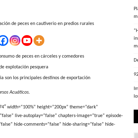
Pl
mu
“
in
m
onsumo de peces en cárceles y comedores
De
 de explotación pesquera
92
ria son los principales destinos de exportación
Im
rsos Acuáticos.
lo
574″ width=”100%” height=”200px” theme=”dark”
y=”false” live-autoplay=”false” chapters-image=”true” episode-
=”false” hide-comments=”false” hide-sharing=”false” hide-
Lo