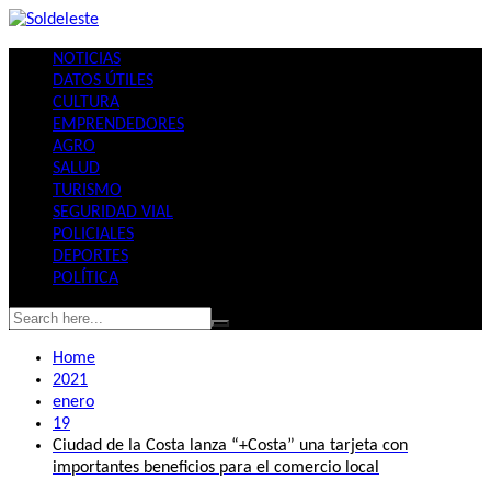
Skip
to
NOTICIAS
content
DATOS ÚTILES
CULTURA
EMPRENDEDORES
AGRO
SALUD
TURISMO
SEGURIDAD VIAL
POLICIALES
DEPORTES
POLÍTICA
Home
2021
enero
19
Ciudad de la Costa lanza “+Costa” una tarjeta con
importantes beneficios para el comercio local