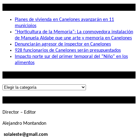
Lo mas visto
Planes de vivienda en Canelones avanzarán en 11
municipios
“Horticultura de la Memoria”: La conmovedora instalación
de Manuela Aldabe que une arte y memoria en Canelones
Denunciarán agresor de inspector en Canelones
928 funcionarios de Canelones serán presupuestados
Impacto norte sur del primer temporal del “Niño” en los
alimentos
Lo que buscás
Lo
que
Contactanos
buscás
Director – Editor
Alejandro Montandon
solaleste@gmail.com