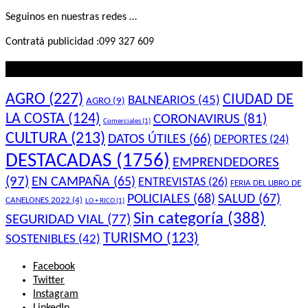
Seguinos en nuestras redes …
Contratá publicidad :099 327 609
Lo que querés saber
AGRO
(227)
CIUDAD DE
BALNEARIOS
(45)
AGRO
(9)
LA COSTA
(124)
CORONAVIRUS
(81)
Comerciales
(1)
CULTURA
(213)
DATOS ÚTILES
(66)
DEPORTES
(24)
DESTACADAS
(1756)
EMPRENDEDORES
(97)
EN CAMPAÑA
(65)
ENTREVISTAS
(26)
FERIA DEL LIBRO DE
POLICIALES
(68)
SALUD
(67)
CANELONES 2022
(4)
LO + RICO
(1)
Sin categoría
(388)
SEGURIDAD VIAL
(77)
TURISMO
(123)
SOSTENIBLES
(42)
Facebook
Twitter
Instagram
LinkedIn