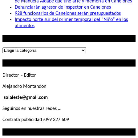
de Manuela Aldabe que une arte y memoria en Canelones
Denunciarán agresor de inspector en Canelones
928 funcionarios de Canelones serán presupuestados
Impacto norte sur del primer temporal del “Niño” en los
alimentos
Lo que buscás
Lo
que
Contactanos
buscás
Director – Editor
Alejandro Montandon
solaleste@gmail.com
Seguinos en nuestras redes …
Contratá publicidad :099 327 609
Lo que querés saber