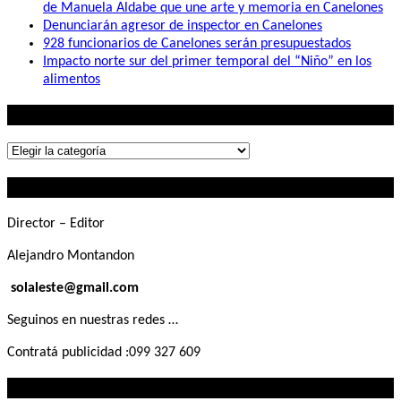
de Manuela Aldabe que une arte y memoria en Canelones
Denunciarán agresor de inspector en Canelones
928 funcionarios de Canelones serán presupuestados
Impacto norte sur del primer temporal del “Niño” en los
alimentos
Lo que buscás
Lo
que
Contactanos
buscás
Director – Editor
Alejandro Montandon
solaleste@gmail.com
Seguinos en nuestras redes …
Contratá publicidad :099 327 609
Lo que querés saber