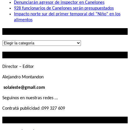
Denunciarán agresor de inspector en Canelones
928 funcionarios de Canelones serán presupuestados
Impacto norte sur del primer temporal del “Niño” en los
alimentos
Lo que buscás
Lo
que
Contactanos
buscás
Director – Editor
Alejandro Montandon
solaleste@gmail.com
Seguinos en nuestras redes …
Contratá publicidad :099 327 609
Lo que querés saber