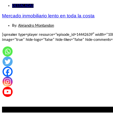
DESTACADAS
Mercado inmobiliario lento en toda la costa
By:
Alejandro Montandon
[spreaker type=player resource=”episode_id=14442639″ width=”100%”
image=”true” hide-logo=”false” hide-likes=”false” hide-comments=”f
Lo mas visto