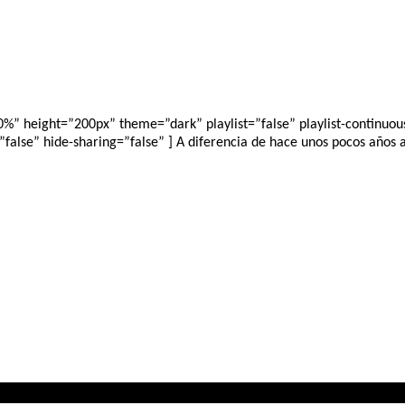
 height=”200px” theme=”dark” playlist=”false” playlist-continuous=
alse” hide-sharing=”false” ] A diferencia de hace unos pocos años a