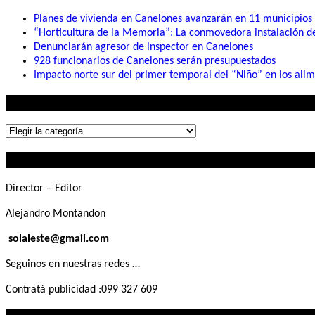
Planes de vivienda en Canelones avanzarán en 11 municipios
“Horticultura de la Memoria”: La conmovedora instalación 
Denunciarán agresor de inspector en Canelones
928 funcionarios de Canelones serán presupuestados
Impacto norte sur del primer temporal del “Niño” en los ali
Lo que buscás
Lo
que
Contactanos
buscás
Director – Editor
Alejandro Montandon
solaleste@gmail.com
Seguinos en nuestras redes …
Contratá publicidad :099 327 609