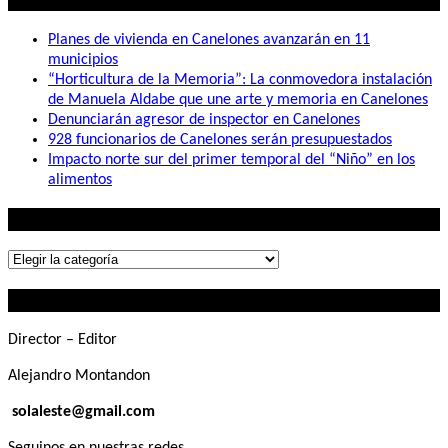
Planes de vivienda en Canelones avanzarán en 11
municipios
“Horticultura de la Memoria”: La conmovedora instalación
de Manuela Aldabe que une arte y memoria en Canelones
Denunciarán agresor de inspector en Canelones
928 funcionarios de Canelones serán presupuestados
Impacto norte sur del primer temporal del “Niño” en los
alimentos
Lo que buscás
Lo
que
Contactanos
buscás
Director – Editor
Alejandro Montandon
solaleste@gmail.com