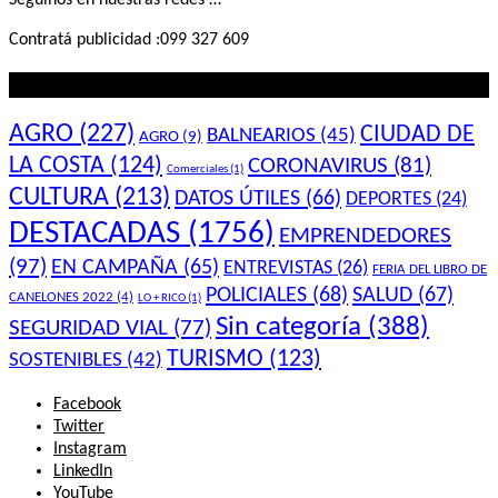
Seguinos en nuestras redes …
Contratá publicidad :099 327 609
Lo que querés saber
AGRO
(227)
CIUDAD DE
BALNEARIOS
(45)
AGRO
(9)
LA COSTA
(124)
CORONAVIRUS
(81)
Comerciales
(1)
CULTURA
(213)
DATOS ÚTILES
(66)
DEPORTES
(24)
DESTACADAS
(1756)
EMPRENDEDORES
(97)
EN CAMPAÑA
(65)
ENTREVISTAS
(26)
FERIA DEL LIBRO DE
POLICIALES
(68)
SALUD
(67)
CANELONES 2022
(4)
LO + RICO
(1)
Sin categoría
(388)
SEGURIDAD VIAL
(77)
TURISMO
(123)
SOSTENIBLES
(42)
Facebook
Twitter
Instagram
LinkedIn
YouTube