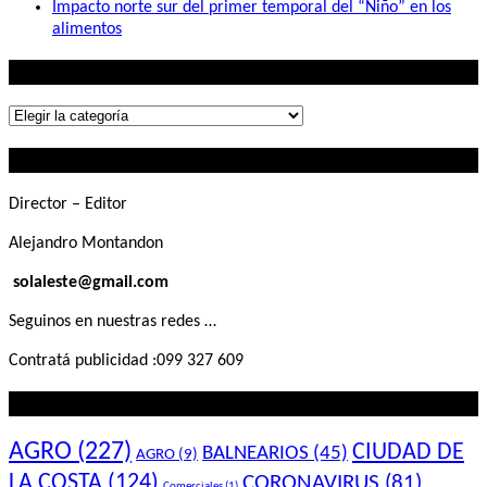
Impacto norte sur del primer temporal del “Niño” en los
alimentos
Lo que buscás
Lo
que
Contactanos
buscás
Director – Editor
Alejandro Montandon
solaleste@gmail.com
Seguinos en nuestras redes …
Contratá publicidad :099 327 609
Lo que querés saber
AGRO
(227)
CIUDAD DE
BALNEARIOS
(45)
AGRO
(9)
LA COSTA
(124)
CORONAVIRUS
(81)
Comerciales
(1)