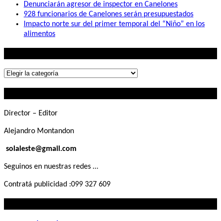
Denunciarán agresor de inspector en Canelones
928 funcionarios de Canelones serán presupuestados
Impacto norte sur del primer temporal del “Niño” en los
alimentos
Lo que buscás
Lo
que
Contactanos
buscás
Director – Editor
Alejandro Montandon
solaleste@gmail.com
Seguinos en nuestras redes …
Contratá publicidad :099 327 609
Lo que querés saber