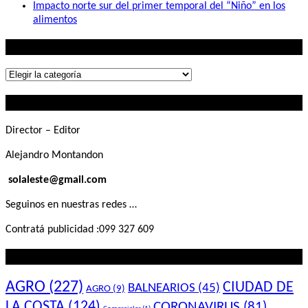
Impacto norte sur del primer temporal del “Niño” en los
alimentos
Lo que buscás
Lo
que
Contactanos
buscás
Director – Editor
Alejandro Montandon
solaleste@gmail.com
Seguinos en nuestras redes …
Contratá publicidad :099 327 609
Lo que querés saber
AGRO
(227)
CIUDAD DE
BALNEARIOS
(45)
AGRO
(9)
LA COSTA
(124)
CORONAVIRUS
(81)