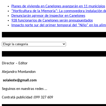
Planes de vivienda en Canelones avanzarán en 11 municipios
“Horticultura de la Memoria”: La conmovedora instalación 
Denunciarán agresor de inspector en Canelones
928 funcionarios de Canelones serán presupuestados
Impacto norte sur del primer temporal del “Niño” en los ali
Lo que buscás
Lo
que
Contactanos
buscás
Director – Editor
Alejandro Montandon
solaleste@gmail.com
Seguinos en nuestras redes …
Contratá publicidad :099 327 609