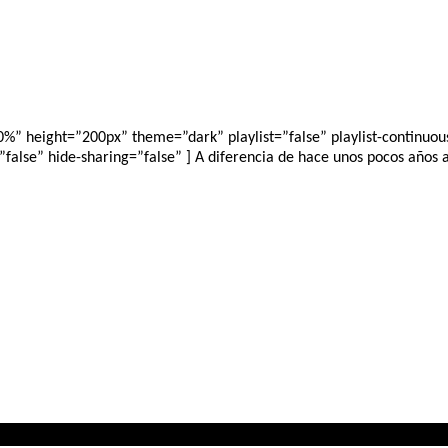
 height=”200px” theme=”dark” playlist=”false” playlist-continuous=
alse” hide-sharing=”false” ] A diferencia de hace unos pocos años a