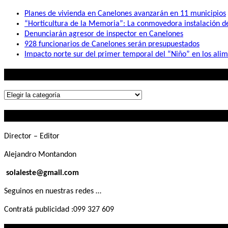
Planes de vivienda en Canelones avanzarán en 11 municipios
“Horticultura de la Memoria”: La conmovedora instalación 
Denunciarán agresor de inspector en Canelones
928 funcionarios de Canelones serán presupuestados
Impacto norte sur del primer temporal del “Niño” en los ali
Lo que buscás
Lo
que
Contactanos
buscás
Director – Editor
Alejandro Montandon
solaleste@gmail.com
Seguinos en nuestras redes …
Contratá publicidad :099 327 609