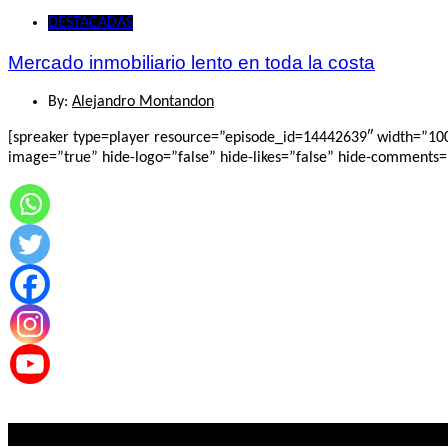
DESTACADAS
Mercado inmobiliario lento en toda la costa
By:
Alejandro Montandon
[spreaker type=player resource=”episode_id=14442639″ width=”100%”
image=”true” hide-logo=”false” hide-likes=”false” hide-comments=”f
Lo mas visto