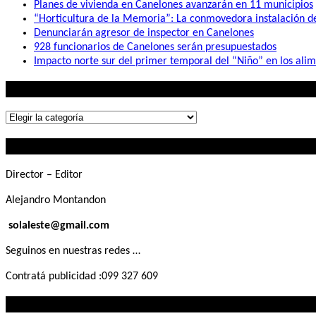
Planes de vivienda en Canelones avanzarán en 11 municipios
“Horticultura de la Memoria”: La conmovedora instalación 
Denunciarán agresor de inspector en Canelones
928 funcionarios de Canelones serán presupuestados
Impacto norte sur del primer temporal del “Niño” en los ali
Lo que buscás
Lo
que
Contactanos
buscás
Director – Editor
Alejandro Montandon
solaleste@gmail.com
Seguinos en nuestras redes …
Contratá publicidad :099 327 609
Lo que querés saber