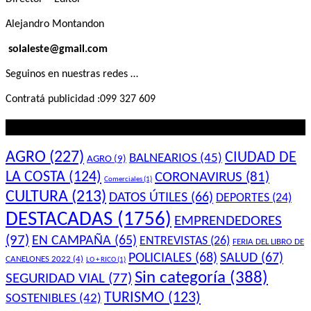
Alejandro Montandon
solaleste@gmail.com
Seguinos en nuestras redes …
Contratá publicidad :099 327 609
Lo que querés saber
AGRO
(227)
CIUDAD DE
BALNEARIOS
(45)
AGRO
(9)
LA COSTA
(124)
CORONAVIRUS
(81)
Comerciales
(1)
CULTURA
(213)
DATOS ÚTILES
(66)
DEPORTES
(24)
DESTACADAS
(1756)
EMPRENDEDORES
(97)
EN CAMPAÑA
(65)
ENTREVISTAS
(26)
FERIA DEL LIBRO DE
POLICIALES
(68)
SALUD
(67)
CANELONES 2022
(4)
LO + RICO
(1)
Sin categoría
(388)
SEGURIDAD VIAL
(77)
TURISMO
(123)
SOSTENIBLES
(42)