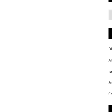
Lo
q
bu
Di
A
s
Se
Co