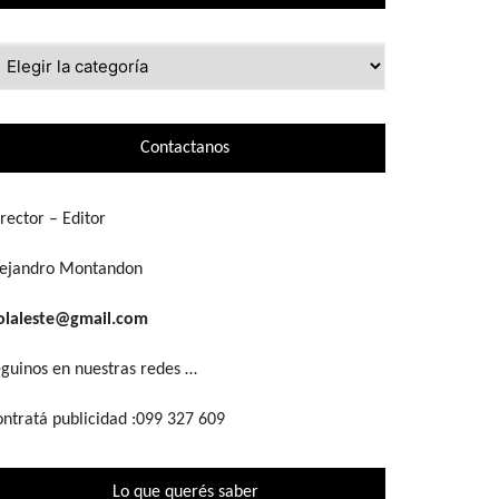
ue
scás
Contactanos
rector – Editor
lejandro Montandon
olaleste@gmail.com
guinos en nuestras redes …
ntratá publicidad :099 327 609
Lo que querés saber