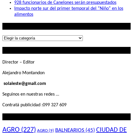
928 funcionarios de Canelones serán presupuestados
Impacto norte sur del primer temporal del “Niño” en los
alimentos
Lo que buscás
Lo
que
Contactanos
buscás
Director – Editor
Alejandro Montandon
solaleste@gmail.com
Seguinos en nuestras redes …
Contratá publicidad :099 327 609
Lo que querés saber
AGRO
(227)
CIUDAD DE
BALNEARIOS
(45)
AGRO
(9)