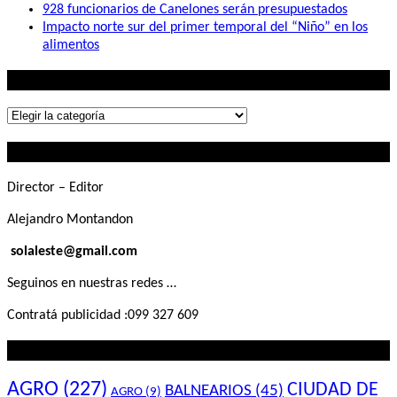
928 funcionarios de Canelones serán presupuestados
Impacto norte sur del primer temporal del “Niño” en los
alimentos
Lo que buscás
Lo
que
Contactanos
buscás
Director – Editor
Alejandro Montandon
solaleste@gmail.com
Seguinos en nuestras redes …
Contratá publicidad :099 327 609
Lo que querés saber
AGRO
(227)
CIUDAD DE
BALNEARIOS
(45)
AGRO
(9)