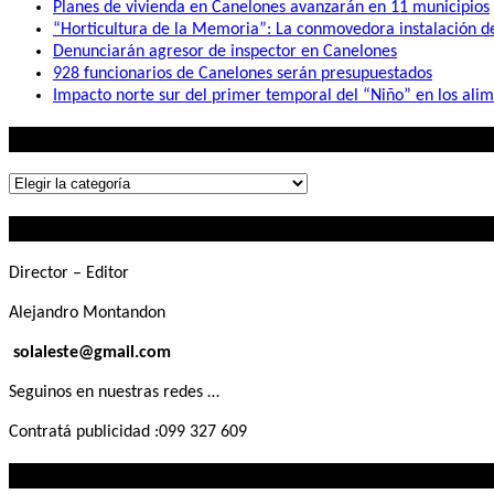
Planes de vivienda en Canelones avanzarán en 11 municipios
“Horticultura de la Memoria”: La conmovedora instalación 
Denunciarán agresor de inspector en Canelones
928 funcionarios de Canelones serán presupuestados
Impacto norte sur del primer temporal del “Niño” en los ali
Lo que buscás
Lo
que
Contactanos
buscás
Director – Editor
Alejandro Montandon
solaleste@gmail.com
Seguinos en nuestras redes …
Contratá publicidad :099 327 609
Lo que querés saber