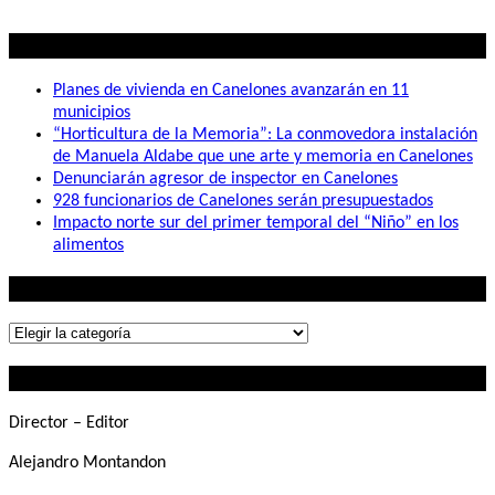
de
entradas
Lo mas visto
Planes de vivienda en Canelones avanzarán en 11
municipios
“Horticultura de la Memoria”: La conmovedora instalación
de Manuela Aldabe que une arte y memoria en Canelones
Denunciarán agresor de inspector en Canelones
928 funcionarios de Canelones serán presupuestados
Impacto norte sur del primer temporal del “Niño” en los
alimentos
Lo que buscás
Lo
que
Contactanos
buscás
Director – Editor
Alejandro Montandon