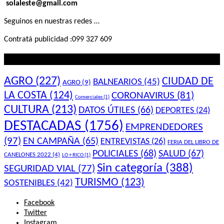
solaleste@gmail.com
Seguinos en nuestras redes …
Contratá publicidad :099 327 609
Lo que querés saber
AGRO
(227)
CIUDAD DE
BALNEARIOS
(45)
AGRO
(9)
LA COSTA
(124)
CORONAVIRUS
(81)
Comerciales
(1)
CULTURA
(213)
DATOS ÚTILES
(66)
DEPORTES
(24)
DESTACADAS
(1756)
EMPRENDEDORES
(97)
EN CAMPAÑA
(65)
ENTREVISTAS
(26)
FERIA DEL LIBRO DE
POLICIALES
(68)
SALUD
(67)
CANELONES 2022
(4)
LO + RICO
(1)
Sin categoría
(388)
SEGURIDAD VIAL
(77)
TURISMO
(123)
SOSTENIBLES
(42)
Facebook
Twitter
Instagram