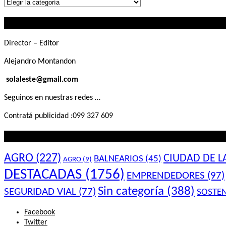
Lo
que
Contactanos
buscás
Director – Editor
Alejandro Montandon
solaleste@gmail.com
Seguinos en nuestras redes …
Contratá publicidad :099 327 609
Lo que querés saber
AGRO
(227)
CIUDAD DE L
BALNEARIOS
(45)
AGRO
(9)
DESTACADAS
(1756)
EMPRENDEDORES
(97)
Sin categoría
(388)
SEGURIDAD VIAL
(77)
SOSTEN
Facebook
Twitter