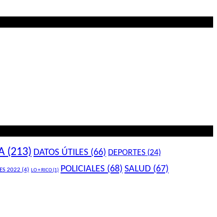
A
(213)
DATOS ÚTILES
(66)
DEPORTES
(24)
POLICIALES
(68)
SALUD
(67)
ES 2022
(4)
LO + RICO
(1)