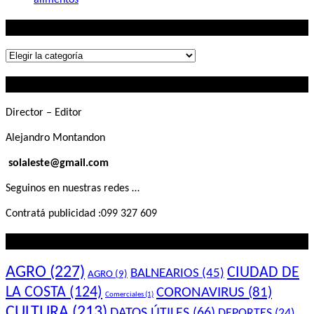
Lo que buscás
Lo
que
Contactanos
buscás
Director – Editor
Alejandro Montandon
solaleste@gmail.com
Seguinos en nuestras redes …
Contratá publicidad :099 327 609
Lo que querés saber
AGRO
(227)
CIUDAD DE
BALNEARIOS
(45)
AGRO
(9)
LA COSTA
(124)
CORONAVIRUS
(81)
Comerciales
(1)
CULTURA
(213)
DATOS ÚTILES
(66)
DEPORTES
(24)