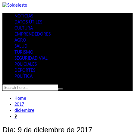
Skip
to
NOTICIAS
content
DATOS ÚTILES
CULTURA
EMPRENDEDORES
AGRO
SALUD
TURISMO
SEGURIDAD VIAL
POLICIALES
DEPORTES
POLÍTICA
Home
2017
diciembre
9
Día:
9 de diciembre de 2017