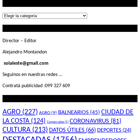
Lo que buscás
Lo
que
Contactanos
buscás
Director – Editor
Alejandro Montandon
solaleste@gmail.com
Seguinos en nuestras redes …
Contratá publicidad :099 327 609
Lo que querés saber
AGRO
(227)
CIUDAD DE
BALNEARIOS
(45)
AGRO
(9)
LA COSTA
(124)
CORONAVIRUS
(81)
Comerciales
(1)
CULTURA
(213)
DATOS ÚTILES
(66)
DEPORTES
(24)