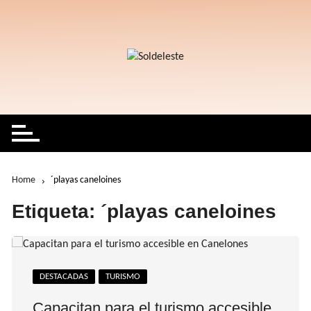
Skip
to
content
Home
´playas caneloines
Etiqueta:
´playas caneloines
DESTACADAS
TURISMO
Capacitan para el turismo accesible