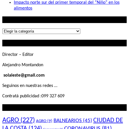
Impacto norte sur del primer temporal del “Niño” en los
alimentos
Lo que buscás
Lo
que
Contactanos
buscás
Director – Editor
Alejandro Montandon
solaleste@gmail.com
Seguinos en nuestras redes …
Contratá publicidad :099 327 609
Lo que querés saber
AGRO
(227)
CIUDAD DE
BALNEARIOS
(45)
AGRO
(9)
LA COSTA
(124)
CORONAVIRUS
(81)