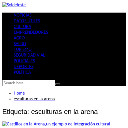
Skip
to
NOTICIAS
content
DATOS ÚTILES
CULTURA
EMPRENDEDORES
AGRO
SALUD
TURISMO
SEGURIDAD VIAL
POLICIALES
DEPORTES
POLÍTICA
Home
esculturas en la arena
Etiqueta:
esculturas en la arena