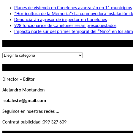
Planes de vivienda en Canelones avanzarán en 11 municipios
“Horticultura de la Memoria”: La conmovedora instalación 
Denunciarán agresor de inspector en Canelones
928 funcionarios de Canelones serán presupuestados
Impacto norte sur del primer temporal del “Niño” en los ali
Lo que buscás
Lo
que
Contactanos
buscás
Director – Editor
Alejandro Montandon
solaleste@gmail.com
Seguinos en nuestras redes …
Contratá publicidad :099 327 609